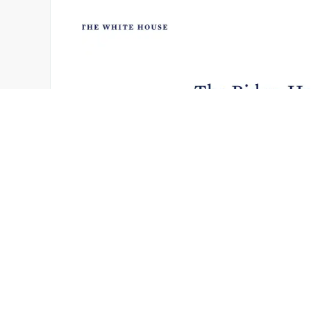
拜登政府还宣布，Head Start教育工作者
与公众服务部和国土安全部预计将在未来几天
拜登政府要求某些群体接种疫苗的努力，引发