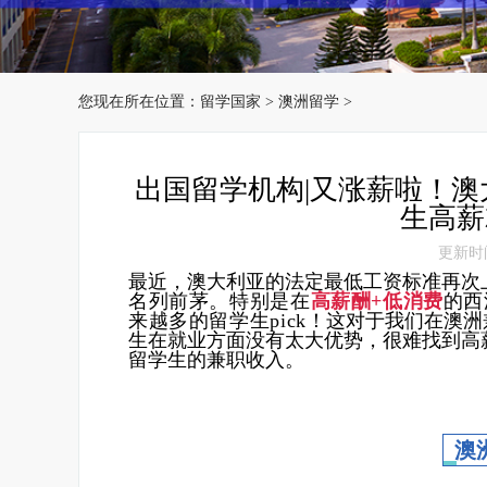
您现在所在位置：
留学国家
>
澳洲留学
>
出国留学机构|又涨薪啦！澳
生高薪
更新时间：
最近，澳大利亚的法定最低工资标准再次
名列前茅。特别是在
高薪酬+低消费
的西
来越多的留学生pick！
这对于我们在澳洲
生在就业方面没有太大优势，很难找到高
留学生的兼职收入。
澳