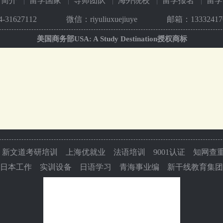
司简介
留学国家
导师团队
海外院校
留学报名
留学
4-31627112
微信：riyuliuxuejiuye
邮箱：133324170
美国商务部USA: A Study Destination授权商标
新文道考研培训
上海优就业
法语培训
9001认证
知网查
日本工作
实训设备
日语学习
青海事业编
新干线教育集团