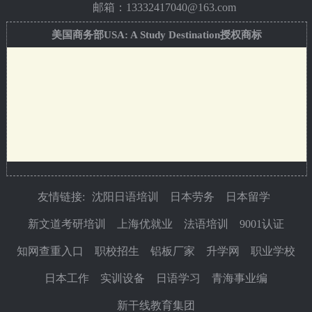
邮箱：13332417040@163.com
美国商务部USA: A Study Destination授权商标
友情链接:
沈阳日语培训
日本劳务
日本留学
新文道考研培训
上海优就业
法语培训
9001认证
知网查重入口
职校招生
铝板厂家
升学网
职业学校
日本工作
实训设备
日语学习
青海事业编
新干线教育集团