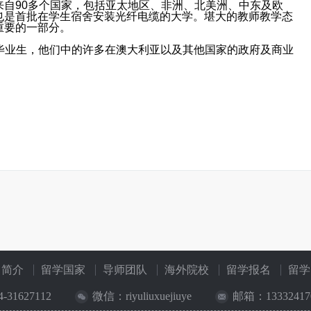
自90多个国家，包括亚太地区、非洲、北美洲、中东及欧
也是首批在学生宿舍安装光纤电缆的大学。堪大的教师教学态
重要的一部分。
0多毕业生，他们中的许多在澳大利亚以及其他国家的政府及商业
司简介
留学国家
导师团队
海外院校
留学报名
留学
4-31627112
微信：riyuliuxuejiuye
邮箱：133324170