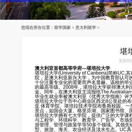
您现在所在位置：
留学国家
>
意大利留学
>
堪
更新时间：
澳大利亚首都高等学府
—
堪培拉大学
堪培拉大学(University of Canberr
院，是澳大利亚新兴大学，为中国教育部认可
十分注重专业化的需要而声名显赫。该校的毕
的最高等级。2008年，堪培拉大学获得澳大
金。同年，在澳大利亚主流报纸The Austra
毕业生就业率被澳大利亚《优秀大学指南》评
堪培拉大学位于市中心商业区西北8公里处的布
亚
体育学院、堪培拉技术学院布鲁斯校园、一
景点，如国会大厦、格里芬湖、国家图书馆、
堪培拉大学拥有七大学院，提供广泛的大学课
与工程学、环境科学、教育学、广告学、市场
游管理、管理与政策学等50多个领域。其领先
型、旅游、海关、农业经济及淡水生态。UC