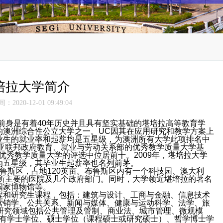
培拉大学简介
2020-12-01 09:49:04
a)简称UC,其前身是有着40年历史并且具有坚实基础的堪培拉高等教育学
的澳洲综合性公立大学之一。UC因其在应用研究和教学方案上
业生的就业率和起薪均是五星级，为澳洲所有大学此项排名中
利亚联邦政府教育、就业与劳动关系部的优秀教学质量大学基
lian优秀教学质量大学的评选中位居前十。2009年，堪培拉大学
为五星级，其毕业生起薪率也名列前茅。
鲁斯区，占地120英亩。布鲁斯区内有一个科技园、澳大利
所主要的医院及几个政府部门。同时，大学领近堪培拉的著名
国家博物馆等。
程和研究生课程，包括：建筑与设计、工商与金融、信息技术
营销学、公共关系、新闻与媒体、健康与运动科学、法学、旅
研究领域包括公共管理及管制、商业法、城市管理、微观模
具有学士学位、硕士学位（课程硕士或研究硕士）、哲学博士学