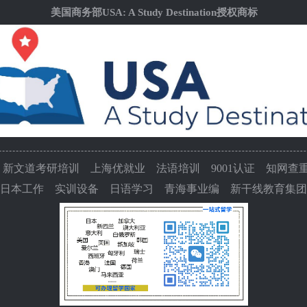
美国商务部USA: A Study Destination授权商标
新文道考研培训
上海优就业
法语培训
9001认证
知网查
日本工作
实训设备
日语学习
青海事业编
新干线教育集团