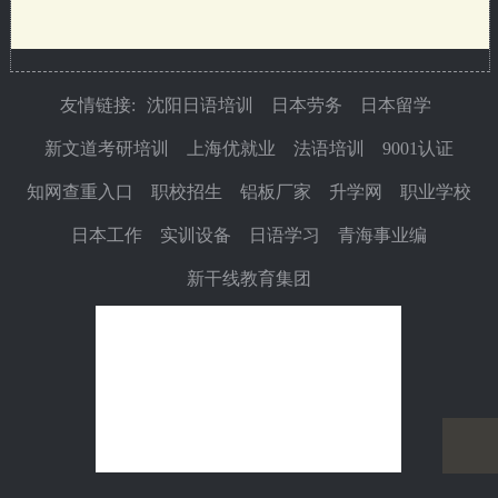
友情链接:
沈阳日语培训
日本劳务
日本留学
新文道考研培训
上海优就业
法语培训
9001认证
知网查重入口
职校招生
铝板厂家
升学网
职业学校
日本工作
实训设备
日语学习
青海事业编
新干线教育集团