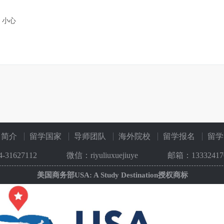
，小心
司简介
留学国家
导师团队
海外院校
留学报名
留学
4-31627112
微信：riyuliuxuejiuye
邮箱：133324170
美国商务部USA: A Study Destination授权商标