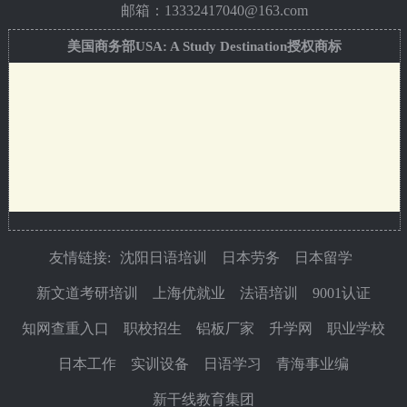
邮箱：13332417040@163.com
美国商务部USA: A Study Destination授权商标
友情链接:
沈阳日语培训
日本劳务
日本留学
新文道考研培训
上海优就业
法语培训
9001认证
知网查重入口
职校招生
铝板厂家
升学网
职业学校
日本工作
实训设备
日语学习
青海事业编
新干线教育集团