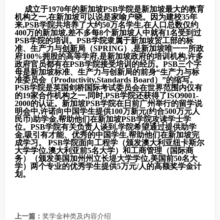
成立于1970年的新加坡PSB学院是新加坡最大的教育
机构之一,在新加坡可以说是家喻户晓。因为建校35年
来,PSB学院共培养了大约50万名学生,在人口总数仅约
400万的新加坡,差不多每8个新加坡人中就有1名受到过
PSB学院的培训。PSB学院隶属于新加坡贸工部的标
准、生产力与
创新
局（SPRING）,是新加坡唯一一所政
府100%拥股的高等学府,是新加坡政府的培训机构,许多
政府官员都有在PSB学院接受培训的经历。PSB三个字
母是新加坡标准、生产力与创新局的前身“生产力与标
准委员会（Productivity,Standards Board）”的缩写。
PSB学院是英国剑桥国际考试委员会在世界范围内仅有
的19家合作机构之一,同时,PSB学院还获得了ISO9001-
2000的认证。新加坡PSB学院在日前广州举行的留学说
明会中,许诺向中国学生提供100万新元(约合500万元人
民币)助学金,帮助他们在新加坡PSB学院攻读学士学
位。PSB学院有关负责人谈到,学院希望通过提供助学
金,吸引有才能、优秀的中国学生,帮助他们在新加坡完
成学习。 PSB学院面向工程学（颁发澳大利亚纽卡斯尔
大学学位,澳大利亚前5名大学）和工商管理（国际商
务）（颁发美国加州州立长堤大学学位,美国前50名大
学）两个专业的优秀学生提供5万元/人的高额奖学金计
划。
上一篇：
奖学金种类及内容介绍