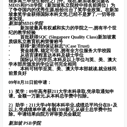
很多高三毕业生都拒之门外。现在,新加坡极负盛名
MDIS和PSB学院（新加坡私立院校中排名前两位）为
了争夺国内的优秀生源,纷纷出台了奖学金政策。在新加
坡拿奖学金获得国际本科文凭,已经不是梦了,一切等你
来实现。
新加坡MDIS
学院
· 新加坡最具有权威和实力的学院之一,拥有半个世
纪的教学经验
· 首批获得SQC (Singapore Quality Class)新加坡素
质级私立教育机构荣誉称号
· 获得“新消协保证标志”(Case Trust)
· 资金雄厚, 稳定可信 ,拥有全方位服务大学校园
· 从语言课程直达本科及硕士学位
· 国际认可的学历,本科及以上学位与英、美、澳大
学本部所颁发的学位证书完全相同
· 本科可转学至英、美、澳大学本部就读,就业移民
前景良好
09
年8月31日前申请：
1）
奖学：09年高考获211大学本科录取,凭录取通知申
请。金额一万新元,从本科总学费中扣除。
2
）助学：211大学4年制本科毕业,成绩总平均分在B+及
以上,凭成绩单申请,金额1500新元,从硕士总学费中扣
除。申请结果由院方评审委员会裁定
新加坡 PSB
学院