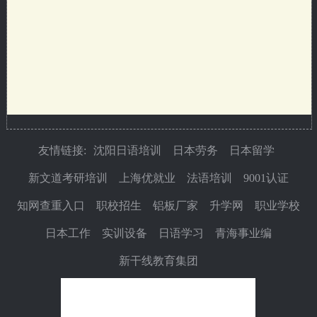
友情链接:
沈阳日语培训
日本劳务
日本留学
新文道考研培训
上海优就业
法语培训
9001认证
知网查重入口
职校招生
铝板厂家
升学网
职业学校
日本工作
实训设备
日语学习
青海事业编
新干线教育集团