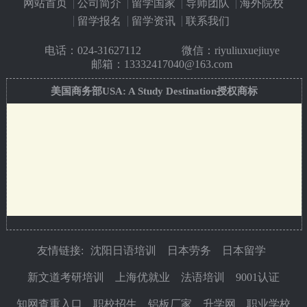
网站首页
公司简介
留学国家
导师团队
海外院校
留学报名
留学资讯
联系我们
电话：
024-31627112
微信：riyuliuxuejiuye
邮箱：13332417040@163.com
美国商务部USA: A Study Destination授权商标
友情链接:
沈阳日语培训
日本劳务
日本留学
新文道考研培训
上海优就业
法语培训
9001认证
知网查重入口
职校招生
铝板厂家
升学网
职业学校