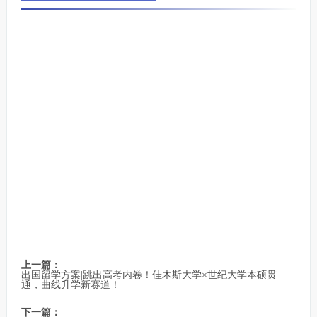
上一篇：
出国留学方案|跳出高考内卷！佳木斯大学×世纪大学本硕贯
通，曲线升学新赛道！
下一篇：