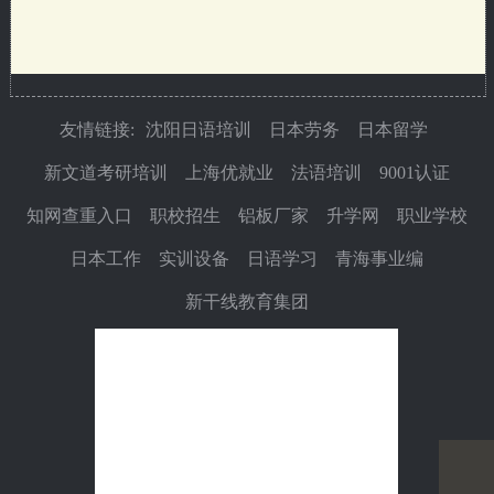
友情链接:
沈阳日语培训
日本劳务
日本留学
新文道考研培训
上海优就业
法语培训
9001认证
知网查重入口
职校招生
铝板厂家
升学网
职业学校
日本工作
实训设备
日语学习
青海事业编
新干线教育集团