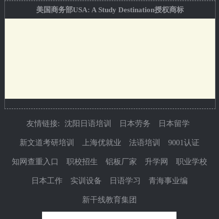
美国商务部USA: A Study Destination授权商标
友情链接:
沈阳日语培训
日本劳务
日本留学
新文道考研培训
上海优就业
法语培训
9001认证
知网查重入口
职校招生
铝板厂家
升学网
职业学校
日本工作
实训设备
日语学习
青海事业编
新干线教育集团