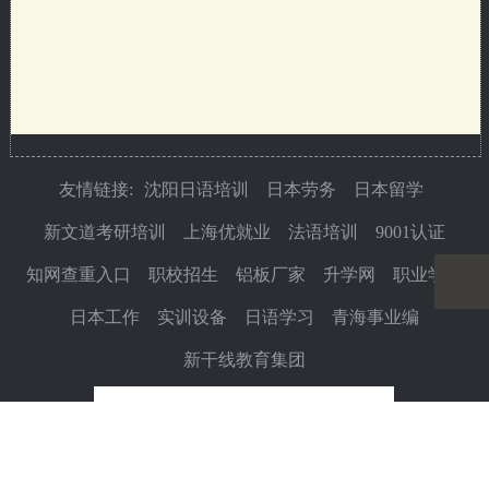
友情链接:
沈阳日语培训
日本劳务
日本留学
新文道考研培训
上海优就业
法语培训
9001认证
知网查重入口
职校招生
铝板厂家
升学网
职业学校
日本工作
实训设备
日语学习
青海事业编
新干线教育集团