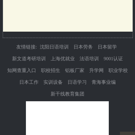
友情链接:
沈阳日语培训
日本劳务
日本留学
新文道考研培训
上海优就业
法语培训
9001认证
知网查重入口
职校招生
铝板厂家
升学网
职业学校
日本工作
实训设备
日语学习
青海事业编
新干线教育集团