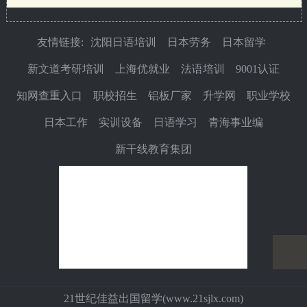
友情链接:
沈阳日语培训
日本劳务
日本留学
新文道考研培训
上海优就业
法语培训
9001认证
知网查重入口
职校招生
铝板厂家
升学网
职业学校
日本工作
实训设备
日语学习
青海事业编
新干线教育集团
21世纪佳益出国留学(
www.21sjlx.com
)