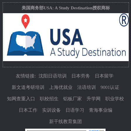
美国商务部USA: A Study Destination授权商标
友情链接:
沈阳日语培训
日本劳务
日本留学
新文道考研培训
上海优就业
法语培训
9001认证
知网查重入口
职校招生
铝板厂家
升学网
职业学校
日本工作
实训设备
日语学习
青海事业编
新干线教育集团