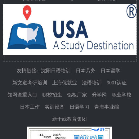
友情链接:
沈阳日语培训
日本劳务
日本留学
新文道考研培训
上海优就业
法语培训
9001认证
知网查重入口
职校招生
铝板厂家
升学网
职业学校
日本工作
实训设备
日语学习
青海事业编
新干线教育集团