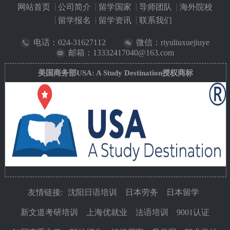
网站首页
公司简介
留学国家
导师团队
海外院校
留学报名
留学资讯
联系我们
电话：
024-31627112
微信：riyuliuxuejiuye
邮箱：13332417040@163.com
美国商务部USA: A Study Destination授权商标
友情链接:
沈阳日语培训
日本劳务
日本留学
新文道考研培训
上海优就业
法语培训
9001认证