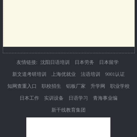
友情链接:
沈阳日语培训
日本劳务
日本留学
新文道考研培训
上海优就业
法语培训
9001认证
知网查重入口
职校招生
铝板厂家
升学网
职业学校
日本工作
实训设备
日语学习
青海事业编
新干线教育集团