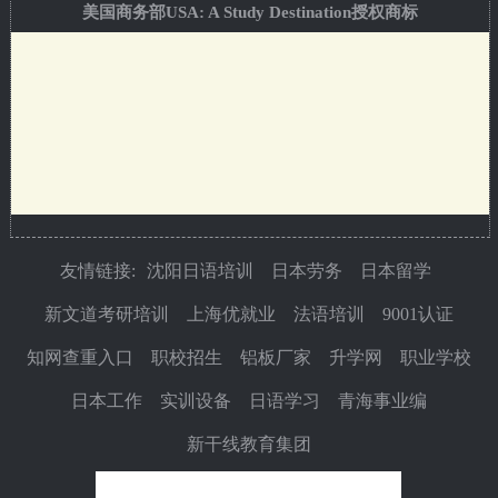
美国商务部USA: A Study Destination授权商标
友情链接:
沈阳日语培训
日本劳务
日本留学
新文道考研培训
上海优就业
法语培训
9001认证
知网查重入口
职校招生
铝板厂家
升学网
职业学校
日本工作
实训设备
日语学习
青海事业编
新干线教育集团