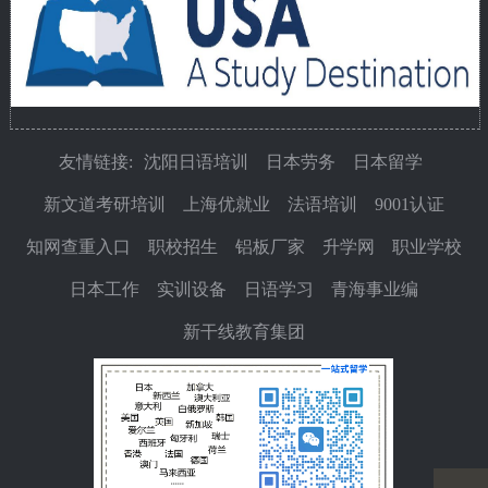
友情链接:
沈阳日语培训
日本劳务
日本留学
新文道考研培训
上海优就业
法语培训
9001认证
知网查重入口
职校招生
铝板厂家
升学网
职业学校
日本工作
实训设备
日语学习
青海事业编
新干线教育集团