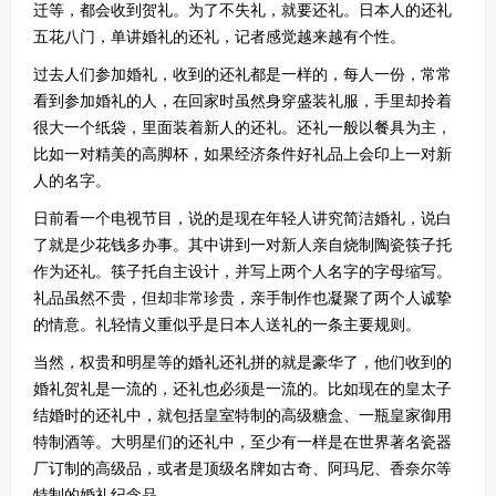
迁等，都会收到贺礼。为了不失礼，就要还礼。日本人的还礼
五花八门，单讲婚礼的还礼，记者感觉越来越有个性。
过去人们参加婚礼，收到的还礼都是一样的，每人一份，常常
看到参加婚礼的人，在回家时虽然身穿盛装礼服，手里却拎着
很大一个纸袋，里面装着新人的还礼。还礼一般以餐具为主，
比如一对精美的高脚杯，如果经济条件好礼品上会印上一对新
人的名字。
日前看一个电视节目，说的是现在年轻人讲究简洁婚礼，说白
了就是少花钱多办事。其中讲到一对新人亲自烧制陶瓷筷子托
作为还礼。筷子托自主设计，并写上两个人名字的字母缩写。
礼品虽然不贵，但却非常珍贵，亲手制作也凝聚了两个人诚挚
的情意。礼轻情义重似乎是日本人送礼的一条主要规则。
当然，权贵和明星等的婚礼还礼拼的就是豪华了，他们收到的
婚礼贺礼是一流的，还礼也必须是一流的。比如现在的皇太子
结婚时的还礼中，就包括皇室特制的高级糖盒、一瓶皇家御用
特制酒等。大明星们的还礼中，至少有一样是在世界著名瓷器
厂订制的高级品，或者是顶级名牌如古奇、阿玛尼、香奈尔等
特制的婚礼纪念品。