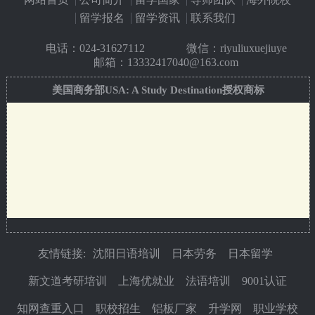
留学报名
留学资讯
联系我们
电话：
024-31627112
微信：riyuliuxuejiuye
邮箱：13332417040@163.com
美国商务部USA: A Study Destination授权商标
友情链接:
沈阳日语培训
日本劳务
日本留学
新文道考研培训
上海优就业
法语培训
9001认证
知网查重入口
职校招生
铝板厂家
升学网
职业学校