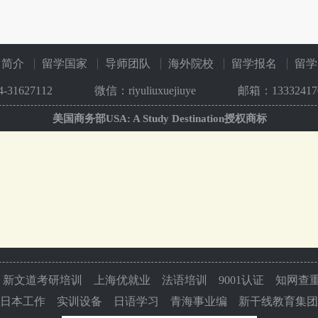
司简介
留学国家
导师团队
海外院校
留学报名
留学
4-31627112
微信：riyuliuxuejiuye
邮箱：133324170
美国商务部USA: A Study Destination授权商标
新文道考研培训
上海优就业
法语培训
9001认证
知网查
日本工作
实训设备
日语学习
青海事业编
新干线教育集团