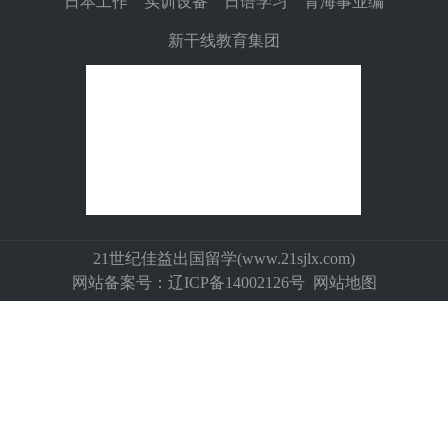
日本工作
实训设备
日语学习
青海事业编
新干线教育集团
21世纪佳益出国留学(
www.21sjlx.com
)
网站备案号：
辽ICP备14002126号
网站地图