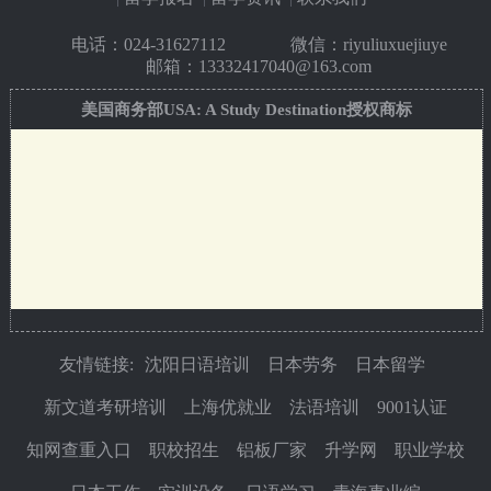
电话：
024-31627112
微信：riyuliuxuejiuye
邮箱：13332417040@163.com
美国商务部USA: A Study Destination授权商标
友情链接:
沈阳日语培训
日本劳务
日本留学
新文道考研培训
上海优就业
法语培训
9001认证
知网查重入口
职校招生
铝板厂家
升学网
职业学校