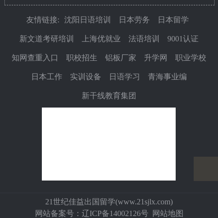
友情链接:
沈阳日语培训
日本劳务
日本留学
新文道考研培训
上海优就业
法语培训
9001认证
知网查重入口
职校招生
铝板厂家
升学网
职业学校
日本工作
实训设备
日语学习
青海事业编
新干线教育集团
21世纪佳益出国留学(
www.21sjlx.com
)
网站备案号：
辽ICP备14002126号
网站地图