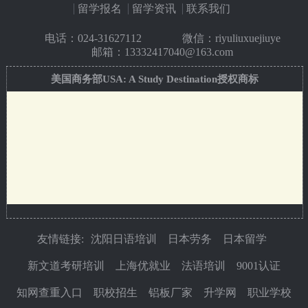
留学报名
留学资讯
联系我们
电话：
024-31627112
微信：riyuliuxuejiuye
邮箱：13332417040@163.com
美国商务部USA: A Study Destination授权商标
友情链接:
沈阳日语培训
日本劳务
日本留学
新文道考研培训
上海优就业
法语培训
9001认证
知网查重入口
职校招生
铝板厂家
升学网
职业学校