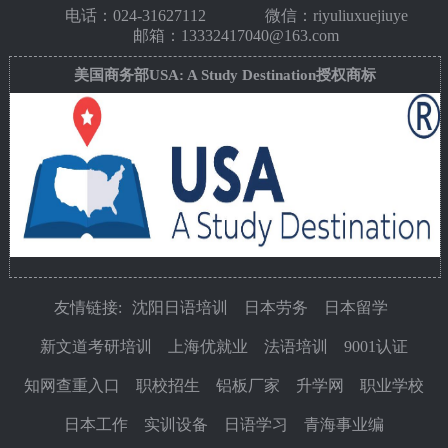
电话：
024-31627112
微信：riyuliuxuejiuye
邮箱：13332417040@163.com
美国商务部USA: A Study Destination授权商标
友情链接:
沈阳日语培训
日本劳务
日本留学
新文道考研培训
上海优就业
法语培训
9001认证
知网查重入口
职校招生
铝板厂家
升学网
职业学校
日本工作
实训设备
日语学习
青海事业编