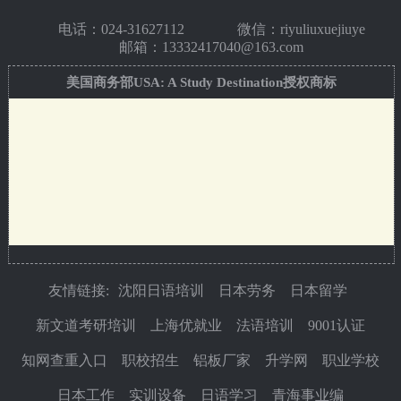
电话：
024-31627112
微信：riyuliuxuejiuye
邮箱：13332417040@163.com
美国商务部USA: A Study Destination授权商标
友情链接:
沈阳日语培训
日本劳务
日本留学
新文道考研培训
上海优就业
法语培训
9001认证
知网查重入口
职校招生
铝板厂家
升学网
职业学校
日本工作
实训设备
日语学习
青海事业编