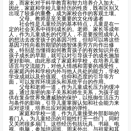
浓，而家长对于科学教育和智力培养介入加大。
因此，家庭和学校儿童经历的性质，既有区别又
出现了较多的重叠，成为家校合作的客观土壤。
父母、教师是至关重要的文化传递者
社会性是儿童经历的基本特点，儿童是在一
定的社会关系中得到成长的。老师、家长等成年
人，作为儿童成长的代理人，不是要按照成年人
的想法去改变孩子的基因习性，但却可以将这些
基因习性向着所期望的德智体美劳方向作出修
改，特别是当懂得如何教育孩子的有效知识并在
孩子成长的早期，就可以对引导孩子的成长施加
更好影响。由此形成了家庭和学校，在培养儿童
语言与交流能力，对他人情感和需要的感受性，
在家庭内外和学校内外与他人共处的能力，学校
学业成就以及价值观、信仰和态度的引导等方
面，可以发挥环境源头和系统平台的作用。
父母和老师一道，作为儿童成长压力的缓冲
器，通过亲密的亲子关系和师生关系，为孩子提
供在复杂世界免遭威胁的保护，以抵御生活压力
与条件的影响，引导儿童掌握认知和社会能力来
应对逆境，培养出应对困难的弹性。
家庭和学校一道，作为儿童接受外部影响的
看门人，为儿童经历的可能性打开一些门，同时
又关闭很多扇门。这些经历包括玩具、书籍、电
视、电脑，参加培训班、周末外出、与祖辈和其