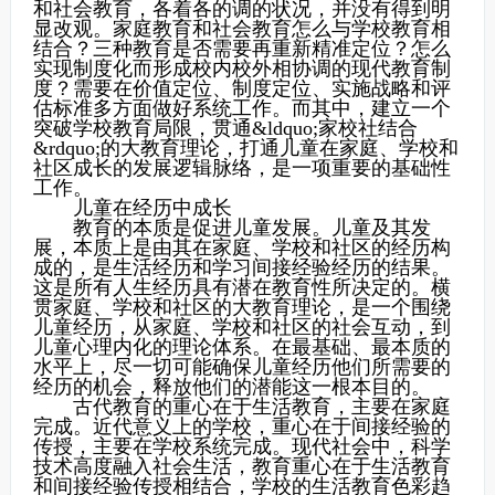
和社会教育，各着各的调的状况，并没有得到明
显改观。家庭教育和社会教育怎么与学校教育相
结合？三种教育是否需要再重新精准定位？怎么
实现制度化而形成校内校外相协调的现代教育制
度？需要在价值定位、制度定位、实施战略和评
估标准多方面做好系统工作。而其中，建立一个
突破学校教育局限，贯通&ldquo;家校社结合
&rdquo;的大教育理论，打通儿童在家庭、学校和
社区成长的发展逻辑脉络，是一项重要的基础性
工作。
儿童在经历中成长
教育的本质是促进儿童发展。儿童及其发
展，本质上是由其在家庭、学校和社区的经历构
成的，是生活经历和学习间接经验经历的结果。
这是所有人生经历具有潜在教育性所决定的。横
贯家庭、学校和社区的大教育理论，是一个围绕
儿童经历，从家庭、学校和社区的社会互动，到
儿童心理内化的理论体系。在最基础、最本质的
水平上，尽一切可能确保儿童经历他们所需要的
经历的机会，释放他们的潜能这一根本目的。
古代教育的重心在于生活教育，主要在家庭
完成。近代意义上的学校，重心在于间接经验的
传授，主要在学校系统完成。现代社会中，科学
技术高度融入社会生活，教育重心在于生活教育
和间接经验传授相结合，学校的生活教育色彩趋