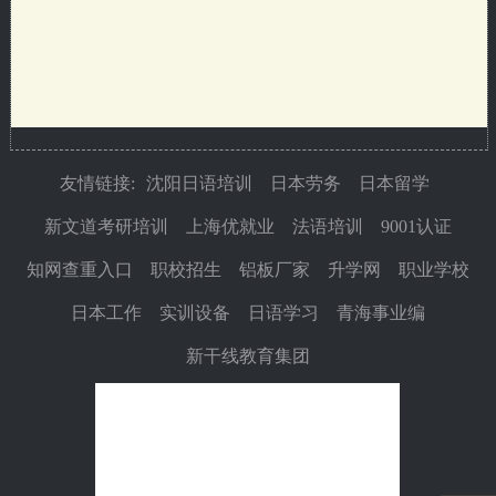
友情链接:
沈阳日语培训
日本劳务
日本留学
新文道考研培训
上海优就业
法语培训
9001认证
知网查重入口
职校招生
铝板厂家
升学网
职业学校
日本工作
实训设备
日语学习
青海事业编
新干线教育集团