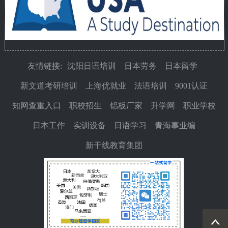
友情链接:
沈阳日语培训
日本劳务
日本留学
新文道考研培训
上海优就业
法语培训
9001认证
知网查重入口
职校招生
铝板厂家
升学网
职业学校
日本工作
实训设备
日语学习
青海事业编
新干线教育集团