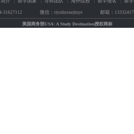
司简介
留学国家
导师团队
海外院校
留学报名
留学
4-31627112
微信：riyuliuxuejiuye
邮箱：133324170
美国商务部USA: A Study Destination授权商标
新文道考研培训
上海优就业
法语培训
9001认证
知网查
日本工作
实训设备
日语学习
青海事业编
新干线教育集团