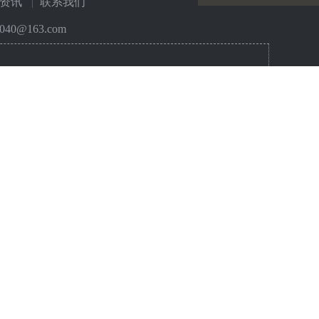
资讯
联系我们
40@163.com
重入口
职校招生
铝板厂家
升学网
职业学校