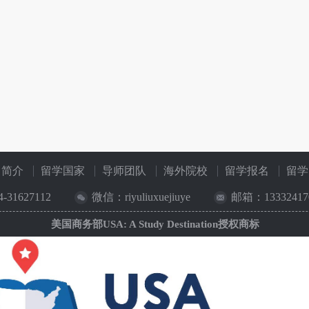
司简介
留学国家
导师团队
海外院校
留学报名
留学
4-31627112
微信：riyuliuxuejiuye
邮箱：133324170
美国商务部USA: A Study Destination授权商标