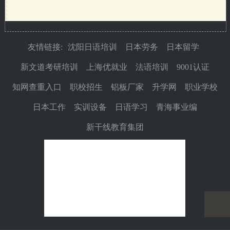
友情链接:
沈阳日语培训
日本劳务
日本留学
新文道考研培训
上海优就业
法语培训
9001认证
知网查重入口
职校招生
铝板厂家
升学网
职业学校
日本工作
实训设备
日语学习
青海事业编
新干线教育集团