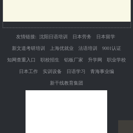
友情链接:
沈阳日语培训
日本劳务
日本留学
新文道考研培训
上海优就业
法语培训
9001认证
知网查重入口
职校招生
铝板厂家
升学网
职业学校
日本工作
实训设备
日语学习
青海事业编
新干线教育集团