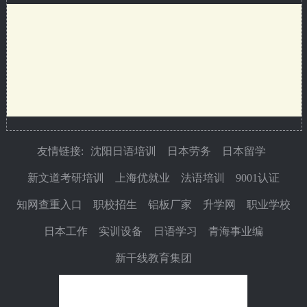
友情链接:
沈阳日语培训
日本劳务
日本留学
新文道考研培训
上海优就业
法语培训
9001认证
知网查重入口
职校招生
铝板厂家
升学网
职业学校
日本工作
实训设备
日语学习
青海事业编
新干线教育集团