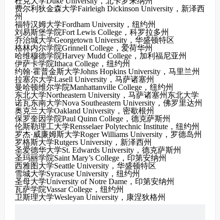
杜克大学Duke University，北卡罗来纳州
费尔利狄金森大学Fairleigh Dickinson University，新泽西
州
福特汉姆大学Fordham University，纽约州
刘易斯堡学院Fort Lewis College，科罗拉多州
乔治城大学Georgetown University，华盛顿特区
格林内尔学院Grinnell College，爱荷华州
哈维穆德学院Harvey Mudd College，加利福尼亚州
伊萨卡学院Ithaca College，纽约州
约翰·霍普金斯大学Johns Hopkins University，马里兰州
拉塞尔大学Lasell University，马萨诸塞州
曼哈顿维尔学院Manhattanville College，纽约州
东北大学Northeastern University，马萨诸塞州东北大学
诺瓦东南大学Nova Southeastern University，佛罗里达州
奥克兰大学Oakland University，密歇根州
保罗奎因学院Paul Quinn College，德克萨斯州
伦斯勒理工大学Rensselaer Polytechnic Institute，纽约州
罗杰·威廉姆斯大学Roger Williams University，罗德岛州
罗格斯大学Rutgers University，新泽西州
圣爱德华大学St. Edwards University，德克萨斯州
圣玛丽学院Saint Mary’s College，印第安纳州
西雅图大学Seattle University，华盛顿特区
雪城大学Syracuse University，纽约州
圣母大学University of Notre Dame，印第安纳州
瓦萨学院Vassar College，纽约州
卫斯理大学Wesleyan University，康涅狄格州