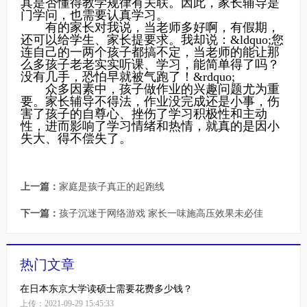
其是否懂得教学规律有关联。因此，家长辅导是
门学问，也需要认真学习。
有的家长对我说，当老师多好啊，有假期，
还可以给学生、家长提要求。我却说：&ldquo;您
连自己的一两个孩子都搞不定，当老师的能让那
么多孩子老老实实听课、学习，能简单得了吗？
没有几手，恐怕早就被气跑了！&rdquo;
众多因素中，孩子做作业的兴趣问题尤为重
要。家长辅导不得法，作业没完成还是小事，伤
害了孩子的自尊心、挫伤了学习积极性和主动
性，进而影响了学习情绪和热情，就真的是因小
失大、得不偿失了。
上一篇：
家庭是孩子真正的起跑线
下一篇：
孩子沉迷于网络游戏 家长一味施高压效果未必佳
热门文章
在日本东京大学读硕士需要花费多少钱？
上传：2021-09-29 15:45:33