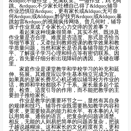
&ldquo;不做作业，充满欢笑。一做作业，鸡飞狗
跳。&rdquo;不少家长吐槽自己得了&ldquo;辅导
作业恐惧症&rdquo;，更有家长或&ldquo;无可奈
何&rdquo;或&ldquo;黔驴技穷&rdquo;或&ldquo;暴
跳如雷&rdquo;的视频疯传网络。曾几何时，辅导
孩子作业竟成了令家长心力交瘁的苦差事？
看起来这种现象很简单，其实不然。既涉及
作业量是否合理、难度是否适度、形式是否恰当
等细节事宜，又牵扯到教师授课的教学效果和教
学质量问题，当然和家长是否具备辅导能力和水
平、了解孩子学习心理和特点等有密切联系。因
此，首先要仔细分析出现障碍的诱因、关键在哪
里。
家庭作业是课堂教学和学校学习的补充和延
伸、拓展。其难度应以学生基本独立完成为宜。
如果真的是家长费尽心机还难以辅导校方作业的
话，教师和学校都脱不了干系。家长最多起个监
督、检查、适度引导的作用，而不能把教学的主
要担子推给家长。
作业是教学的重要环节之一，显然有其自身
的规律和技巧。辅导作业既需要熟知教学内容和
要求，更需要较高的能力和水平。有本事的人可
以用简单、通俗的语言，把复杂的问题讲清楚。
相反，无能的人则易把简单的问题弄复杂，把孩
子越说越糊涂。这和家长的文化程度有关，更和