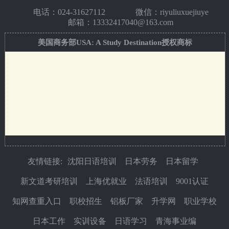
电话：
024-31627112
微信：riyuliuxuejiuye
邮箱：13332417040@163.com
美国商务部USA: A Study Destination授权商标
友情链接:
沈阳日语培训
日本劳务
日本留学
新文道考研培训
上海优就业
法语培训
9001认证
知网查重入口
职校招生
铝板厂家
升学网
职业学校
日本工作
实训设备
日语学习
青海事业编