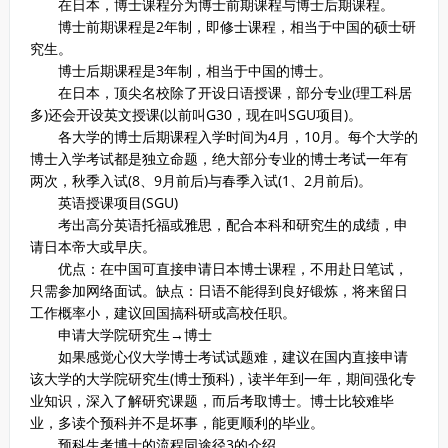
在日本，博士课程分为博士前期课程与博士后期课程。
博士前期课程是2年制，即修士课程，相当于中国的硕士研
究生。
博士后期课程是3年制，相当于中国的博士。
在日本，顶尖名校除了开设日语授课，部分专业(理工科居
多)还会开设英文授课(以前叫G30，现在叫SGU项目)。
各大学的博士后期课程入学时间为4月，10月。每个大学的
博士入学考试都是独立命题，绝大部分专业的博士考试一年有
两次，秋季入试(8、9月前后)与春季入试(1、2月前后)。
英语授课项目(SGU)
考出高分英语托福或雅思，配合本科和研究生的成绩，申
请日本帝大或早庆。
优点：在中国可直接申请日本博士课程，不用赴日笔试，
只需参加网络面试。缺点：日语不能得到良好锻炼，将来留日
工作概率小，建议回国搞科研或高校任职。
申请大学院研究生→博士
如果感觉心仪大学博士考试试题难，建议在国内直接申请
该大学的大学院研究生(博士预科)，读半年到一年，期间强化专
业知识，深入了解研究课题，而后考取博士。博士比较难毕
业，多读个预科并不是坏事，能更顺利的毕业。
预科生考博士的流程同途径3的介绍。