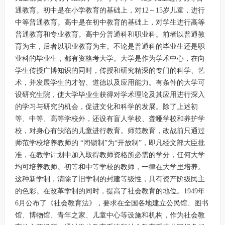
通教育。初中是在小学教育的基础上，对12～15岁儿童，进行
中等普通教育。高中是在初中教育的基础上，对学生进行高等
普通教育和专业教育。高中分普通科和职业科。前者以普通教
育为主，后者以职业教育为主。不论是普通科的毕业生还是职
业科的毕业生，都有资格考大学。大学是作为学术中心，在向
学生传授广博知识的同时，传授和研究精深的专门的科学、艺
术，并发展学生的才智、道德以及应用能力。有条件的大学可
设研究生院，使大学毕业生获得对学术理论及其应用进行深入
的学习与研究的机会，促进文化和科学的发展。除了上述初
等、中等、高等学校外，还设有盲人学校、聋哑学校和养护学
校，对身心有缺陷的儿童进行教育。师范教育，改战前只通过
师范学校培养教师的 “闭锁制”为“开放制”，即凡经文部大臣批
准，在教学计划中加入取得教师资格所必需的学分，任何大学
均可培养教师。初等和中等学校的教师，一律在大学里培养。
这种新学制，清除了旧学制的封建等级性，具有资产阶级民主
的色彩。在改革学制的同时，提高了社会教育的地位。1949年
6月公布了《社会教育法》，要求在全国各地建立公民馆、图书
馆、博物馆、青年之家、儿童中心等设施和机构，作为社会教