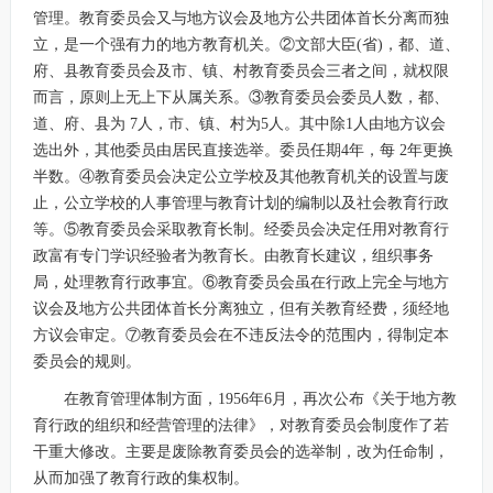
管理。教育委员会又与地方议会及地方公共团体首长分离而独
立，是一个强有力的地方教育机关。②文部大臣(省)，都、道、
府、县教育委员会及市、镇、村教育委员会三者之间，就权限
而言，原则上无上下从属关系。③教育委员会委员人数，都、
道、府、县为 7人，市、镇、村为5人。其中除1人由地方议会
选出外，其他委员由居民直接选举。委员任期4年，每 2年更换
半数。④教育委员会决定公立学校及其他教育机关的设置与废
止，公立学校的人事管理与教育计划的编制以及社会教育行政
等。⑤教育委员会采取教育长制。经委员会决定任用对教育行
政富有专门学识经验者为教育长。由教育长建议，组织事务
局，处理教育行政事宜。⑥教育委员会虽在行政上完全与地方
议会及地方公共团体首长分离独立，但有关教育经费，须经地
方议会审定。⑦教育委员会在不违反法令的范围内，得制定本
委员会的规则。
在教育管理体制方面，1956年6月，再次公布《关于地方教
育行政的组织和经营管理的法律》，对教育委员会制度作了若
干重大修改。主要是废除教育委员会的选举制，改为任命制，
从而加强了教育行政的集权制。