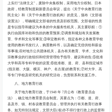
上实行“法律主义”，废除中央集权制，采用地方分权制。日本
政府，经教育制度刷新委员会审议，提出《关于中央教育行政
民主化》和《关于中央教育行政机构》的意见，颁布《文部省
设置法》，明确规定文部省的性质及职权范围。文部省的性质
是专以指导和建议为本务的中央服务性机关，其主要职权：①
执行由国库补助和负担的教育预算;②调查和规划有关发展教
育、学术和文化等事宜;③审定教科书，指定各种义务教育学校
使用的教科书发行人，购置教科书，以及确定无偿供给和薪金
等事项;④对地方公共团体机关，县办有关教育、学术、文化和
宗教事业的行政组织和经营管理给予指导、建议和劝告;⑤批准
大学和高等专科学校的设置;⑥批准都、道、府、县和指定城市
(指京都、大阪、横滨、神户、名古屋)的教育长;⑦对大学、高
等专门学校及研究机关的研究活动，负责联系和支援工作。
八、地方教育行政
关于地方教育行政，于1948 年 7月公布《教育委员会
法》，确立地方教育委员会制度。其要点为：①都、道、府、
县及市、镇、村各设教育委员会，管理并执行有关教育行政事
务。如无特别法规定，文部大臣(省)亦不得行使行政上的监督和