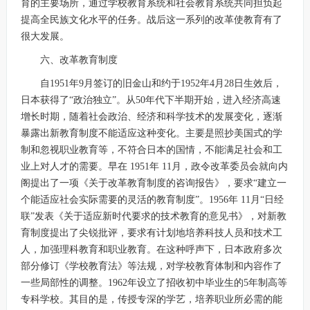
育的主要场所，通过学校教育系统和社会教育系统共同担负起
提高全民族文化水平的任务。战后这一系列的改革使教育有了
很大发展。
六、改革教育制度
自1951年9月签订的旧金山和约于1952年4月28日生效后，
日本获得了“政治独立”。从50年代下半期开始，进入经济高速
增长时期，随着社会政治、经济和科学技术的发展变化，逐渐
暴露出新教育制度不能适应这种变化。主要是照抄美国式的学
制和忽视职业教育等，不符合日本的国情，不能满足社会和工
业上对人才的需要。早在 1951年 11月，政令改革委员会就向内
阁提出了一项《关于改革教育制度的咨询报告》，要求“建立一
个能适应社会实际需要的灵活的教育制度”。1956年 11月“日经
联”发表《关于适应新时代要求的技术教育的意见书》，对新教
育制度提出了尖锐批评，要求有计划地培养科技人员和技术工
人，加强理科教育和职业教育。在这种呼声下，日本政府多次
部分修订《学校教育法》等法规，对学校教育体制和内容作了
一些局部性的调整。1962年设立了招收初中毕业生的5年制高等
专科学校。其目的是，传授专深的学艺，培养职业所必需的能