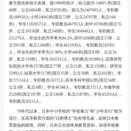
量方面也有很大发展。据1980年统计，幼儿园为 14893 所(国立
48所，公立6064所，私立8781所)，园儿为2407093人，专职教
员100958人;小学24945所(国立72所，公立24707所，私立166
所)，学生11826573人，专职教员467953人;初中10780所(国立76
所，公立10156所，私立548所)，学生5049402人，专职教员
251279人，毕业生的升学率为94.2%;高中5208所(国立17所，公
立3951所，私立1240所)，学生4621930人，专职教员243592
人，毕业生的升学率为31.90%;大学446所(国立93所，公立34
所，私立319所)，学生1835312人，专职教员102989人;设置研究
生院的大学有257所(国立77所，公立21所，私立159所)，研究生
53992人;短期大学517所(国立35所，公立50所，私立432所)，学
生371124人，专职教员16372人;高等专科学校62所(国立54所，
公立4所，私立4所)，学生46348人，专职教员3721人;专修学校
2520所(国立187所，公立146所，私立2187所)，学生432914人，
专职教员20211人。
70年代以来，日本中小学校的“学校暴力”和“少年非行”较为
流行，在高等教育方面的“过剩博士”也有增无减，反映日本教
育面临的困境。同时，日本正在按终身教育原则，加强学校教