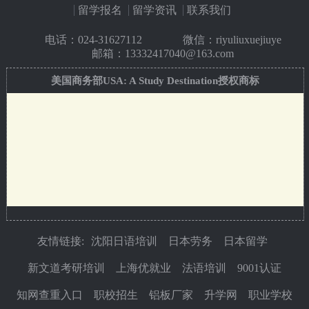
留学报名
留学资讯
联系我们
电话：
024-31627112
微信：riyuliuxuejiuye
邮箱：13332417040@163.com
美国商务部USA: A Study Destination授权商标
友情链接:
沈阳日语培训
日本劳务
日本留学
新文道考研培训
上海优就业
法语培训
9001认证
知网查重入口
职校招生
铝板厂家
升学网
职业学校