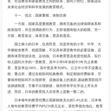
育、社会教育和家庭教育之间的联系，面向21世纪，探索适应
未来社会经济和科学发展的教育模式。
十一、优点：国家重视，体制完善
一方面，国家高度重视教育，拥有完备的法律保障体系和
政策指导，并且强调政府行为，文部省拥有较大的权限。另一
方面，教育发达，体系完备，普及程度高。
国土狭小的日本，住房昂贵，但是所有的小学、中学、大
学都校舍整齐、校园宽敞，不仅具有课堂教学的必要设施，还
拥有体育馆游泳池、运动场。日本教育普及程度也较高，实行
幼儿园到大学的一贯教育。其中小学6年加初中3年为义务教
育，普及率达100%，高中普及率为98%。公立中小学不设重点
校、重点班，通过在校际间轮换教师、制定财政经费标准，尽
量保持校际间不出现师资、设施设备上的差距;基础教育阶段不
设跳级制度，尽量不出现留级，保持所有学生学业上齐头并
进。而且，日本的教育投入在世界上是数一数二的。
日本每年的教育经费占国家财政支出的5.4%左右，日本每
人每年的教育经费平均约250美元左右，居世界领先地位。教育