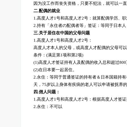
因为没工作而丧失资格，只要不犯法，就可以一直
二.配偶的就业
1.高度人才1号和高度人才2号：就算配偶学历、
2.持有「永住者の配偶者等」签证：等同于日本
三.关于居住在中国的父母问题
1.高度人才1号和高度人才2号：
高度人才本人的父母，或高度人才配偶的父母可以
条件：(满足第1项和第2项)
(1)高度人才签证持有人及配偶的收入总和超过80
(2)在日本要一起居住。
2.永住：等同于普通签证的持有者＆日本国籍持有
天，75岁以上身体有疾病的老人可以申请被抚养
四.佣人问题：
1.高度人才1号和高度人才2号：根据高度人才签
2.永住：不可以