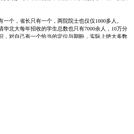
个，省长只有一个，两院院士也仅仅1000多人。
人，清华北大每年招收的学生总数也只有7000余人，10万分
识，对自己有一个恰当的定位与期盼，实际上绝大多数
的。但是，每一个人都可以达到自己的最高度，如果这样看，当
o;发动机&rdquo;，把他&ldquo;挂&rdquo;起
是一种习惯！这句话说的比较到位，让孩子一开始就习
重要。
，经常会有一门或者几门功课比较厉害，老师同学也都
非是我们因缘巧合，或是因为提前学过，或是偏巧知道
也得到了前所未有的满足，于是你就不自觉地在这个学