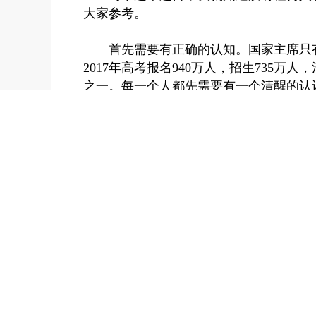
大家参考。
首先需要有正确的认知。国家主席只有一
2017年高考报名940万人，招生735万
之一。每一个人都先需要有一个清醒的认
孩子成不了&ldquo;牛孩&rdquo;
然是有办法的。
其中最有效的一个办法，就是启动孩子的&ldqu
来。
什么意思？曾经有名师总结经验说，优秀
惯于优秀，让他无法容忍自己的不优秀很
我们回顾一下自己的成长过程，就会发现
会说你在这方面有天赋。但仔细想想，无
了，让老师同学惊艳，赞叹，自己虚荣心