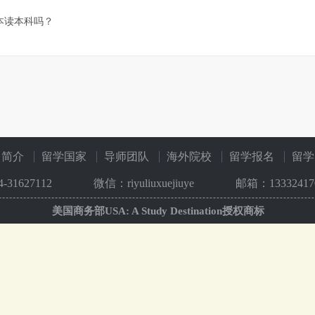
本读本科吗？
司简介
留学国家
导师团队
海外院校
留学报名
留学
4-31627112
微信：riyuliuxuejiuye
邮箱：133324170
美国商务部USA: A Study Destination授权商标