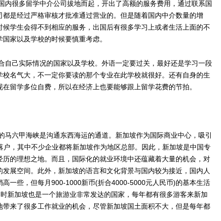
内很多留学中介公司拔地而起，开出了高额的服务费用，通过联系国
司都是经过严格审核才批准通过营业的。但是随着国内中介数量的增
时候学生会得不到相应的服务，出国后有很多学习上或者生活上面的不
学国家以及学校的时候要慎重考虑。
自己实际情况的国家以及学校。外语一定要过关，最好还是学习一段
学校名气大，不一定你要读的那个专业在此学校就很好。还有自身的生
现在留学多位自费，所以在经济上也要能够跟上留学花费的节拍。
马六甲海峡是沟通东西海运的通道。新加坡作为国际商业中心，吸引
T企业落户，其中不少企业都将新加坡作为地区总部。因此，新加坡是中国专
经历的理想之地。而且，国际化的就业环境中还蕴藏着大量的机会，对
的发展空间。此外，新加坡的语言和文化背景与国内较为接近，国内人
，但每月900-1000新币(折合4000-5000元人民币)的基本生活
同时新加坡也是一个旅游业非常发达的国家，每年都有很多游客来新加
地带来了很多工作就业的机会，尽管新加坡国土面积不大，但是每年都