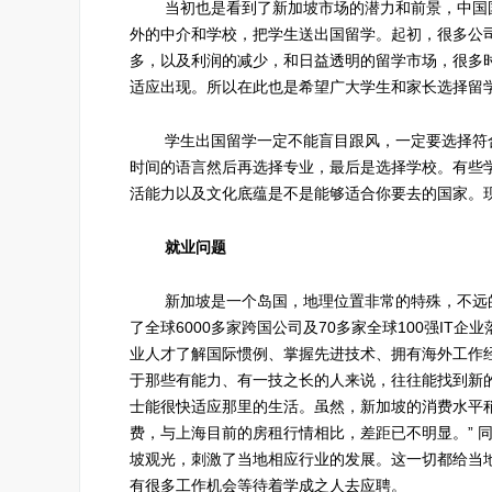
当初也是看到了新加坡市场的潜力和前景，中国国
外的中介和学校，把学生送出国留学。起初，很多公
多，以及利润的减少，和日益透明的留学市场，很多
适应出现。所以在此也是希望广大学生和家长选择留
学生出国留学一定不能盲目跟风，一定要选择符合
时间的语言然后再选择专业，最后是选择学校。有些
活能力以及文化底蕴是不是能够适合你要去的国家。
就业问题
新加坡是一个岛国，地理位置非常的特殊，不远的
了全球6000多家跨国公司及70多家全球100强I
业人才了解国际惯例、掌握先进技术、拥有海外工作
于那些有能力、有一技之长的人来说，往往能找到新
士能很快适应那里的生活。虽然，新加坡的消费水平稍高一些
费，与上海目前的房租行情相比，差距已不明显。” 
坡观光，刺激了当地相应行业的发展。这一切都给当
有很多工作机会等待着学成之人去应聘。