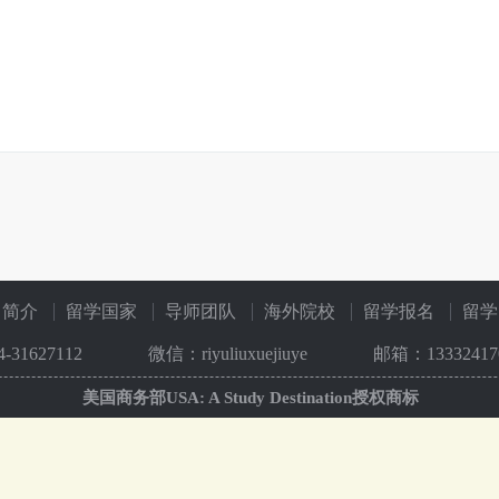
司简介
留学国家
导师团队
海外院校
留学报名
留学
4-31627112
微信：riyuliuxuejiuye
邮箱：133324170
美国商务部USA: A Study Destination授权商标