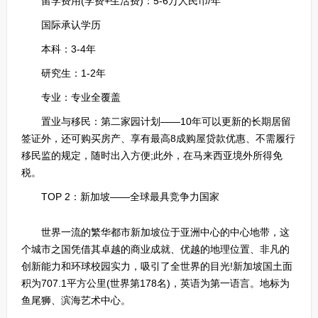
留学费用(学费+生活费)：5-6万人民币/年
国际承认学历
本科：3-4年
研究生：1-2年
专业：专业全覆盖
置业与移民：第二家园计划——10年可以更新的长期居留
签证外，还可购买房产、享有最高8成购屋贷款优惠、不需履行
移民监的规定，随时出入方便;此外，在马来西亚境外所得免
税。
TOP 2：新加坡——全球最具竞争力国家
世界一流的繁华都市新加坡位于亚洲中心的中心地带，这
个城市之国凭借其卓越的商业成就、优越的地理位置、非凡的
创新能力和环球校园实力，吸引了全世界的目光!新加坡国土面
积为707.1平方公里(世界第178名)，英语为第一语言。地标为
鱼尾狮、滨海艺术中心。