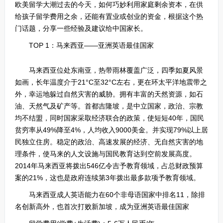
欧美留学大潮过去的今天，如何巧妙利用家庭剩余资本，在供
给孩子留学费用之余，还能有置业或创业的资金，根据这个热
门话题，分享一些经验及建议给中国家长。
TOP 1：马来西亚——亚洲英语最佳国家
马来西亚位处东南亚，热带雨林覆盖广泛，四季如夏风景
如画，长年温度介于21°C至32°C左右，更在环太平洋地震带之
外，幸运地躲过自然灾害的威胁。拥有丰富的天然资源，如石
油、天然气及矿产等。首都吉隆坡，是中立国家，政治、宗教
均不结盟，同时国家采取经济联合的政策，使短短40年，国民
贫穷率从49%降至4%，人均收入9000美金。并实现79%以上居
民独立住房。稳定的政治、高速发展的经济、无自然灾害的地
理条件，使马来的人文设施与国民教育达到空前发展高度。
2014年马来西亚将拨出546亿令吉予教育领域，占总财政预算
案的21%，这也是政府连续第3年拨出最多款项予教育领域。
马来西亚成人英语能力在60个非母语国家中排名11，除排
名创新高外，也首次打败新加坡，成为亚洲英语最佳国家