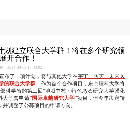
计划建立联合大学群！将在多个研究领
展开合作！
2024-08-09 13:38:02
学宣布了一项计划，将与其他大学在
宇宙、防灾、未来医
学的联合大学群
。
作为首个合作项目，东京理科大学将
部科学省的第二回“地域中核・特色ある研究大学强化
科大学曾申请
“国际卓越研究大学”
项目，但今年决定转
，并调整了公募项目的申请方向。