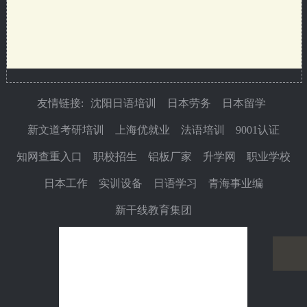
友情链接:
沈阳日语培训
日本劳务
日本留学
新文道考研培训
上海优就业
法语培训
9001认证
知网查重入口
职校招生
铝板厂家
升学网
职业学校
日本工作
实训设备
日语学习
青海事业编
新干线教育集团