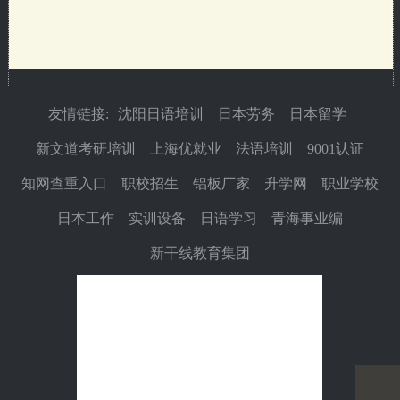
友情链接:
沈阳日语培训
日本劳务
日本留学
新文道考研培训
上海优就业
法语培训
9001认证
知网查重入口
职校招生
铝板厂家
升学网
职业学校
日本工作
实训设备
日语学习
青海事业编
新干线教育集团