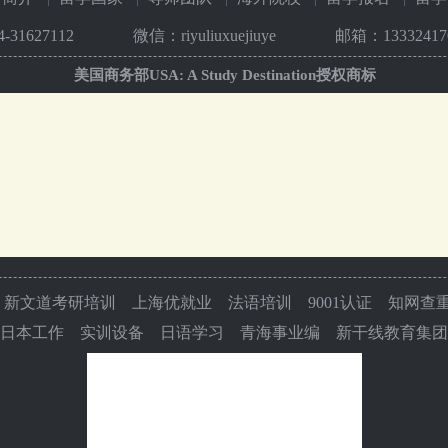
4-31627112
微信：riyuliuxuejiuye
邮箱：133324170
美国商务部USA: A Study Destination授权商标
新文道考研培训
上海优就业
法语培训
9001认证
知网查
日本工作
实训设备
日语学习
青海事业编
新干线教育集团