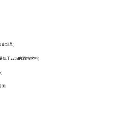
0克烟草)
低于22%的酒精饮料)
)
英国