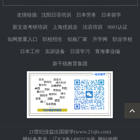
友情链接:
沈阳日语培训
日本劳务
日本留学
新文道考研培训
上海优就业
法语培训
9001认证
知网查重入口
职校招生
铝板厂家
升学网
职业学校
日本工作
实训设备
日语学习
青海事业编
新干线教育集团
21世纪佳益出国留学(
www.21sjlx.com
)
网站备案号：
辽ICP备14002126号
网站地图